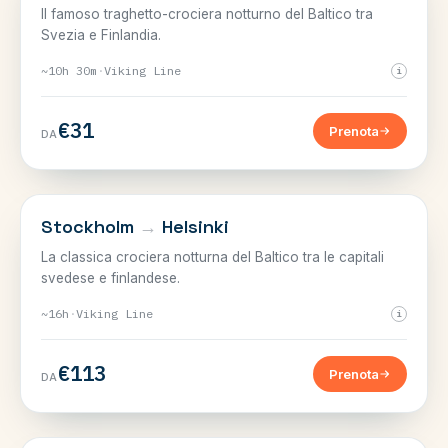
Il famoso traghetto-crociera notturno del Baltico tra
Svezia e Finlandia.
~10h 30m
·
Viking Line
i
€31
Prenota
DA
SVEZIA–FINLANDIA
Stockholm
→
Helsinki
La classica crociera notturna del Baltico tra le capitali
svedese e finlandese.
~16h
·
Viking Line
i
€113
Prenota
DA