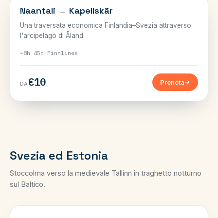
SVEZIA–FINLANDIA
Naantali
→
Kapellskär
Una traversata economica Finlandia–Svezia attraverso
l'arcipelago di Åland.
~8h 45m
·
Finnlines
€10
Prenota
DA
Svezia ed Estonia
Stoccolma verso la medievale Tallinn in traghetto notturno
sul Baltico.
SVEZIA–ESTONIA