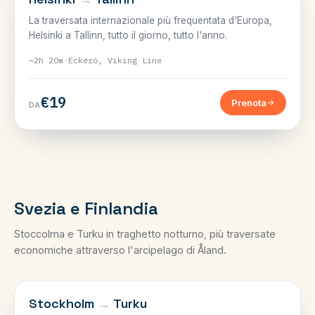
La traversata internazionale più frequentata d'Europa,
Helsinki a Tallinn, tutto il giorno, tutto l'anno.
~2h 20m
·
Eckerö, Viking Line
€19
Prenota
DA
Svezia e Finlandia
Stoccolma e Turku in traghetto notturno, più traversate
economiche attraverso l'arcipelago di Åland.
SVEZIA–FINLANDIA
Stockholm
→
Turku