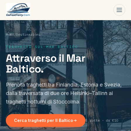
Men
Home
/
Destinazioni
TRAGHETTI SUL MAR BALTICO
Attraverso il Mar
Baltico.
Prenota traghetti tra Finlandia, Estonia e Svezia,
dalla traversata di due ore Helsinki–Tallinn ai
traghetti notturni di Stoccolma.
Cerca traghetti per Il Baltico
5 rotte · da €10